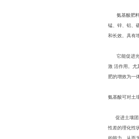
氨基酸肥料是
锰、锌、铝、
和长效。具有
它能促进光合
激 活作用。
肥的增效为一
氨基酸可对土
促进土壤团聚
性差的理化性
的能力，从而