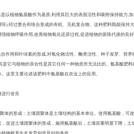
以植物氨基酸作为基质,利用其巨大的表面活性和吸附保持能力,加
硼等),经过赘合和络合形成的有机、无机复合物。这种肥料既能保持
增强植物呼吸作用,改善植物氧化还原过程,促进植物的新陈代谢的良
作用和叶绿素的形成,对氧化物活性、酶类活性、种子发芽、营养物
尤其是它与植物的亲合性是其它任何一种物质所无法比的。氨基酸肥料
体。这里主要论述该肥料中氨基酸在农业上的应用。
壤进行改良
体的形成：土壤团聚体是土壤结构的基本单位。使用氨基酸，可改
状，促进土壤团聚体的形成，施用氨基酸后，土壤容重明显下降，土
为植物根系生长发育创造良好的条件。